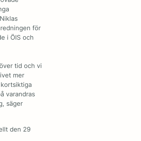
nga
Niklas
eredningen för
de i ÖIS och
ver tid och vi
livet mer
 kortsiktiga
på varandras
g, säger
llt den 29