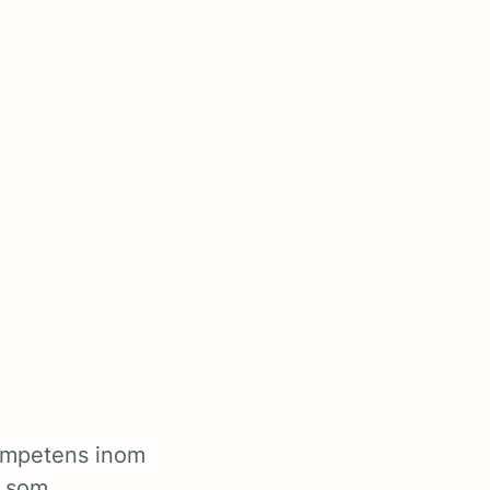
kompetens inom
r som