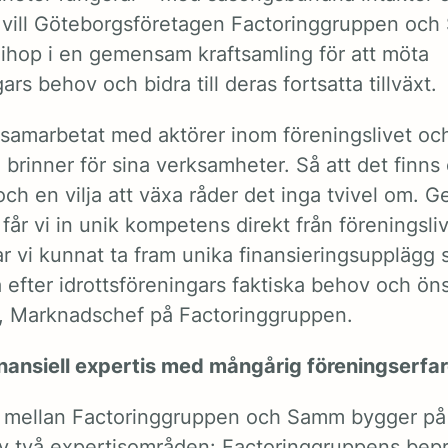
ta vill Göteborgsföretagen Factoringgruppen oc
 ihop i en gemensam kraftsamling för att möta
ars behov och bidra till deras fortsatta tillväxt.
 samarbetat med aktörer inom föreningslivet och
brinner för sina verksamheter. Så att det finns 
h en vilja att växa råder det inga tvivel om. 
får vi in unik kompetens direkt från föreningsli
r vi kunnat ta fram unika finansieringsupplägg 
 efter idrottsföreningars faktiska behov och ön
, Marknadschef på Factoringgruppen.
nansiell expertis med mångårig föreningserfa
t mellan Factoringgruppen och Samm bygger på
v två expertisområden: Factoringgruppens bep