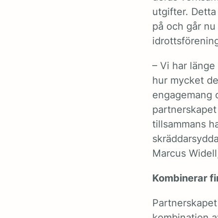
utgifter. Det
på och går nu
idrottsförening
– Vi har länge
hur mycket de 
engagemang oc
partnerskapet 
tillsammans ha
skräddarsydda
Marcus Widell
Kombinerar fi
Partnerskape
kombination a