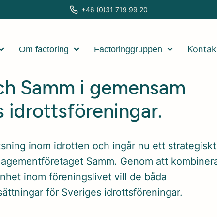
+46 (0)31 719 99 20
Kontak
Om factoring
Factoringgruppen
och Samm i gemensam
s idrottsföreningar.
tsning inom idrotten och ingår nu ett strategiskt
nagementföretaget Samm. Genom att kombiner
nhet inom föreningslivet vill de båda
ttningar för Sveriges idrottsföreningar.