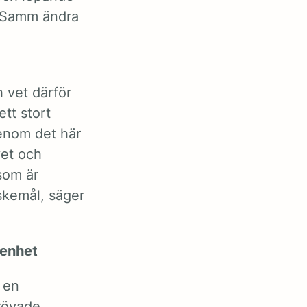
h Samm ändra
 vet därför
ett stort
Genom det här
vet och
som är
skemål, säger
renhet
 en
rövade