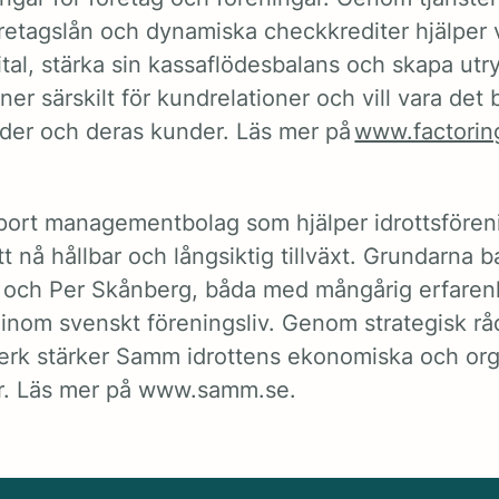
öretagslån och dynamiska checkkrediter hjälper 
pital, stärka sin kassaflödesbalans och skapa ut
inner särskilt för kundrelationer och vill vara det 
der och deras kunder. Läs mer på
www.factorin
port managementbolag som hjälper idrottsföreni
 nå hållbar och långsiktig tillväxt.
Grundarna b
k och Per Skånberg, båda med mångårig erfaren
 inom svenskt föreningsliv. Genom strategisk r
tverk stärker Samm idrottens ekonomiska och org
ar. Läs mer på www.samm.se.