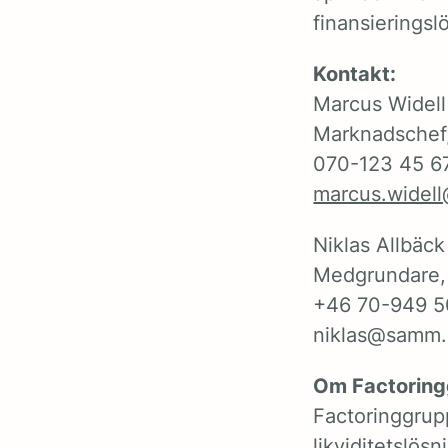
finansierings
Kontakt:
Marcus Widell
Marknadschef
070-123 45 6
marcus.widell
Niklas Allbäck
Medgrundare
+46 70-949 5
niklas@samm
Om Factorin
Factoringgrup
likviditetslös