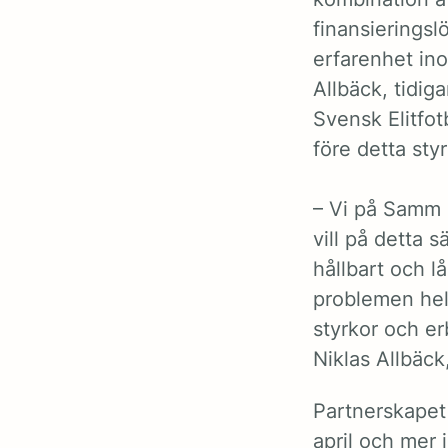
finansierings
erfarenhet in
Allbäck, tidig
Svensk Elitfot
före detta sty
– Vi på Samm h
vill på detta 
hållbart och l
problemen hela
styrkor och er
Niklas Allbäc
Partnerskapet
april och mer