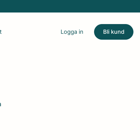
t
Logga in
Bli kund
a