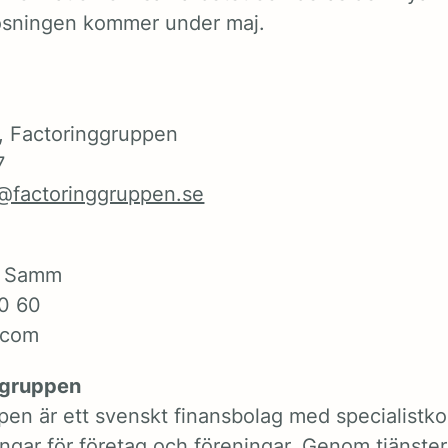
lösningen kommer under maj.
, Factoringgruppen
7
@factoringgruppen.se
, Samm
0 60
.com
ggruppen
pen är ett svenskt finansbolag med specialist
ningar för företag och föreningar. Genom tjänste