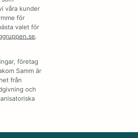
vi våra kunder
rymme för
bästa valet för
ggruppen.se
.
ngar, företag
akom Samm är
het från
ådgivning och
anisatoriska