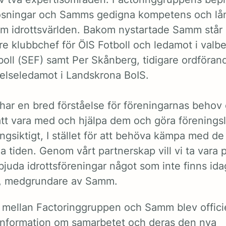
lösningar och Samms gedigna kompetens och lå
om idrottsvärlden. Bakom nystartade Samm står 
are klubbchef för ÖIS Fotboll och ledamot i valb
boll (SEF) samt Per Skånberg, tidigare ordföran
relseledamot i Landskrona BoIS.
ar en bred förståelse för föreningarnas behov ö
sätt vara med och hjälpa dem och göra förenings
ångsiktigt, I stället för att behöva kämpa med de
 tiden. Genom vårt partnerskap vill vi ta vara 
bjuda idrottsföreningar något som inte finns ida
k, medgrundare av Samm.
 mellan Factoringgruppen och Samm blev officie
 information om samarbetet och deras den nya