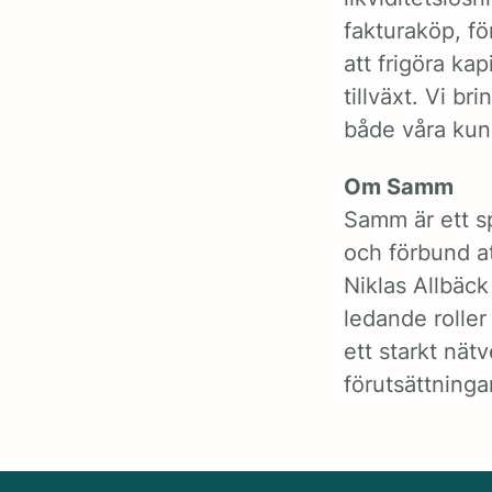
fakturaköp, f
att frigöra ka
tillväxt. Vi br
både våra kun
Om Samm
Samm är ett s
och förbund att
Niklas Allbäc
ledande roller
ett starkt nä
förutsättning