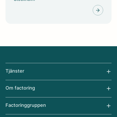
Tjänster
Sälj faktura
Om factoring
Företagslån
Leasing
Facts
Transportfinansiering
Factoringgruppen
Factoringskolan
Fakturaservice
FAQ