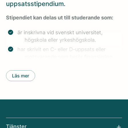
uppsatsstipendium.
Stipendiet kan delas ut till studerande som:
är inskrivna vid svenskt universitet,
högskola eller yrkeshögskola.
har skrivit en C- eller D-uppsats eller
motsvarande som berör finansiering
hos små och medelstora företag (SME)
eller idrottsföreningar.
Läs mer
har skrivit en uppsats som slutförts och
godkänts under 2026.
Fullständiga villkor:
Uppsatsen måste vara slutförd och
godkänd vid ansökan.
Tjänster