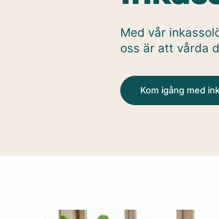
Med vår inkassolö
oss är att vårda di
Kom igång med in