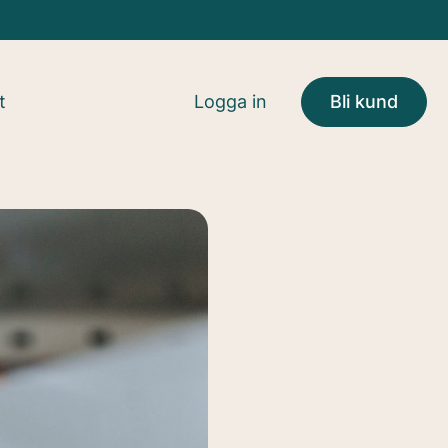
t
Logga in
Bli kund