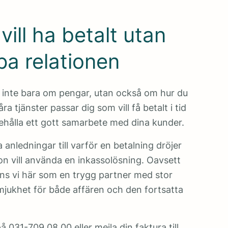
vill ha betalt utan
pa relationen
 inte bara om pengar, utan också om hur du
ra tjänster passar dig som vill få betalt i tid
ehålla ett gott samarbete med dina kunder.
anledningar till varför en betalning dröjer
gon vill använda en inkassolösning. Oavsett
nns vi här som en trygg partner med stor
jukhet för både affären och den fortsatta
på
031-709 08 00
eller mejla din faktura till