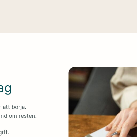
ag
 att börja.
hand om resten.
ift.