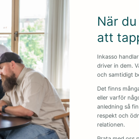
När du 
att tap
Inkasso handlar
driver in dem. Vå
och samtidigt b
Det finns många 
eller varför nå
anledning så fi
respekt och ödm
relationen.
Prata med oss 