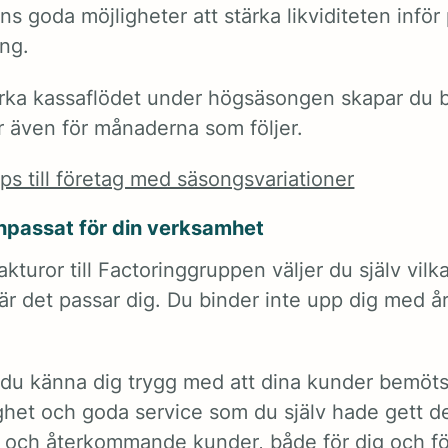
ns goda möjligheter att stärka likviditeten infö
ing.
rka kassaflödet under högsäsongen skapar du b
r även för månaderna som följer.
ips till företag med säsongsvariationer
npassat för din verksamhet
akturor till Factoringgruppen väljer du själv vilk
 när det passar dig. Du binder inte upp dig med år
 du känna dig trygg med att dina kunder bemö
ghet och goda service som du själv hade gett d
da och återkommande kunder, både för dig och fö