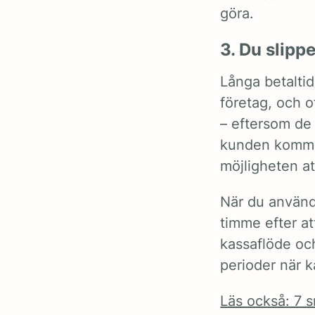
göra.
3. Du slipp
Långa betalti
företag, och o
– eftersom de 
kunden kommer
möjligheten at
När du använd
timme efter at
kassaflöde och
perioder när 
Läs också: 7 sn