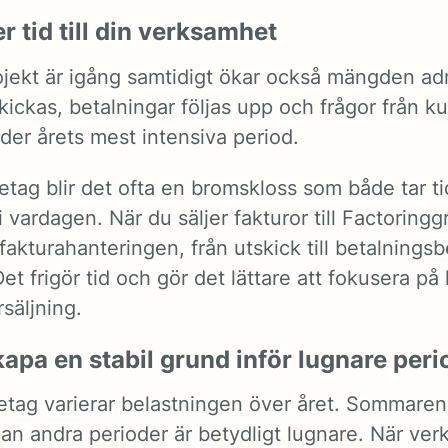
r tid till din verksamhet
jekt är igång samtidigt ökar också mängden adm
kickas, betalningar följas upp och frågor från k
der årets mest intensiva period.
etag blir det ofta en bromskloss som både tar t
i vardagen. När du säljer fakturor till Factoringg
akturahanteringen, från utskick till betalning
et frigör tid och gör det lättare att fokusera på
rsäljning.
kapa en stabil grund inför lugnare peri
etag varierar belastningen över året. Sommaren
dan andra perioder är betydligt lugnare. När ve