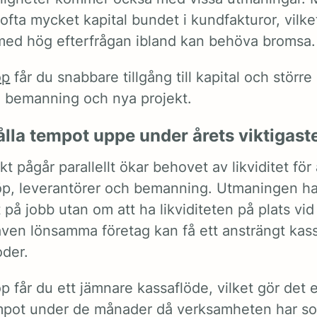
ofta mycket kapital bundet i kundfakturor, vilket 
med hög efterfrågan ibland kan behöva bromsa.
öp
får du snabbare tillgång till kapital och störr
, bemanning och nya projekt.
ålla tempot uppe under årets viktigas
kt pågår parallellt ökar behovet av likviditet för
köp, leverantörer och bemanning. Utmaningen ha
 på jobb utan om att ha likviditeten på plats vid 
 även lönsamma företag kan få ett ansträngt kas
oder.
 får du ett jämnare kassaflöde, vilket gör det e
mpot under de månader då verksamheten har so