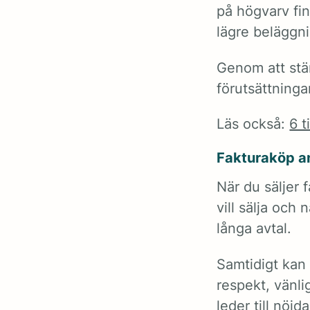
på högvarv fin
lägre beläggn
Genom att stä
förutsättninga
Läs också:
6 t
Fakturaköp a
När du säljer f
vill sälja och
långa avtal.
Samtidigt kan
respekt, vänli
leder till nöj