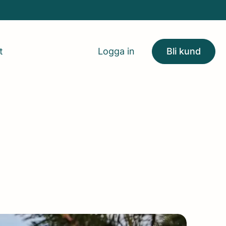
t
Logga in
Bli kund