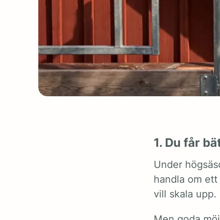
1. Du får bä
Under högsäso
handla om ett 
vill skala upp
Men goda möjl