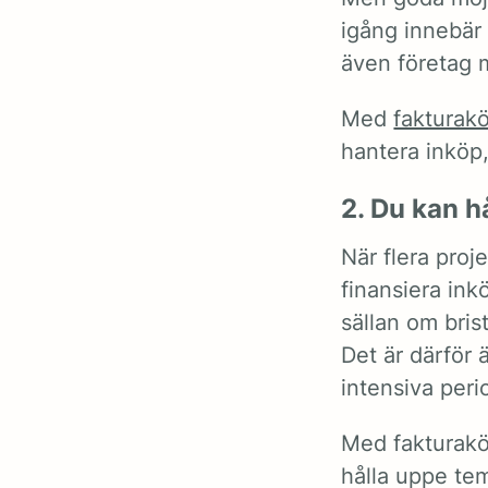
igång innebär 
även företag 
Med
fakturak
hantera inköp
2. Du kan h
När flera proje
finansiera in
sällan om brist
Det är därför
intensiva peri
Med fakturaköp
hålla uppe te