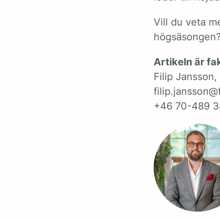
Vill du veta m
högsäsongen
Artikeln är f
Filip Jansson
filip.jansson@
‭+46 70-489 3