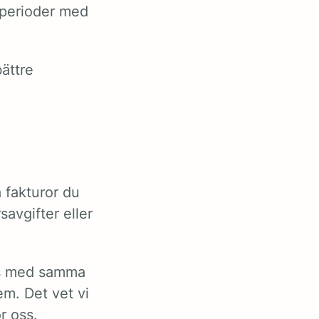
r perioder med
ättre
a fakturor du
savgifter eller
ts med samma
em. Det vet vi
r oss.