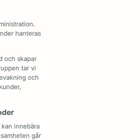
inistration.
under hanteras
id och skapar
ruppen tar vi
sbevakning och
 kunder,
oder
 kan innebära
rksamheten går