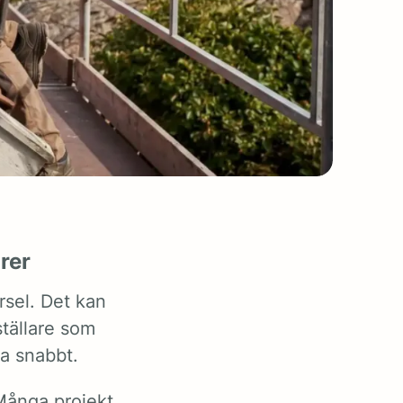
ärer
sel. Det kan
ställare som
ra snabbt.
Många projekt