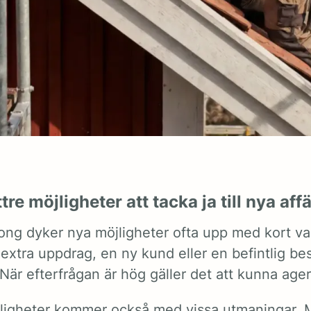
ttre möjligheter att tacka ja till nya aff
ng dyker nya möjligheter ofta upp med kort var
extra uppdrag, en ny kund eller en befintlig be
. När efterfrågan är hög gäller det att kunna age
igheter kommer också med vissa utmaningar. 