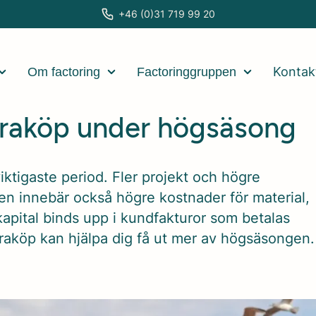
+46 (0)31 719 99 20
Kontak
Om factoring
Factoringgruppen
uraköp under högsäsong
ktigaste period. Fler projekt och högre
men innebär också högre kostnader för material,
apital binds upp i kundfakturor som betalas
uraköp kan hjälpa dig få ut mer av högsäsongen.