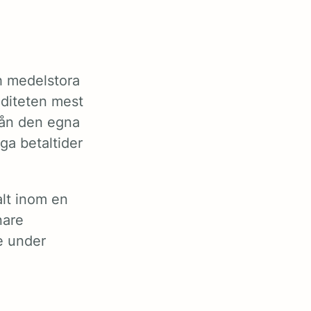
h medelstora
viditeten mest
från den egna
ga betaltider
lt inom en
nare
re under