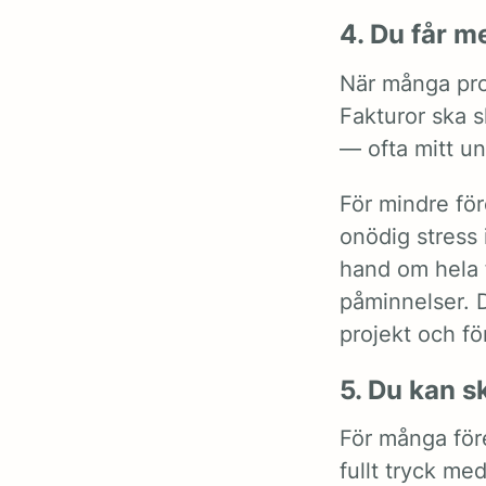
4. Du får me
När många pro
Fakturor ska s
— ofta mitt un
För mindre för
onödig stress 
hand om hela f
påminnelser. D
projekt och fö
5. Du kan s
För många för
fullt tryck me